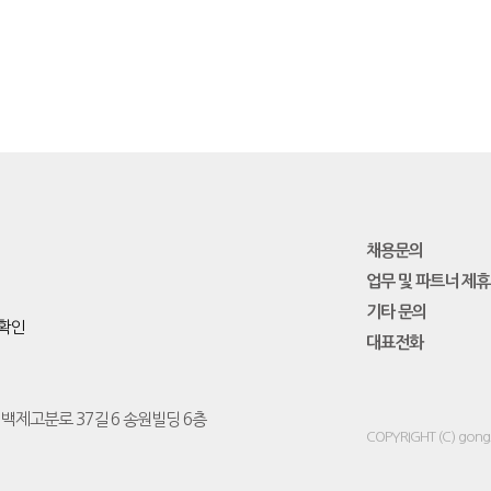
채용문의
업무 및 파트너 제휴
기타 문의
확인
대표전화
 백제고분로 37길 6 송원빌딩 6층
COPYRIGHT (C)
gong