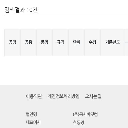
검색결과 : 0건
공정
공종
품명
규격
단위
수량
기준년도
이용약관
개인정보처리방침
오시는길
법인명
(주)공사비닷컴
대표이사
현동명